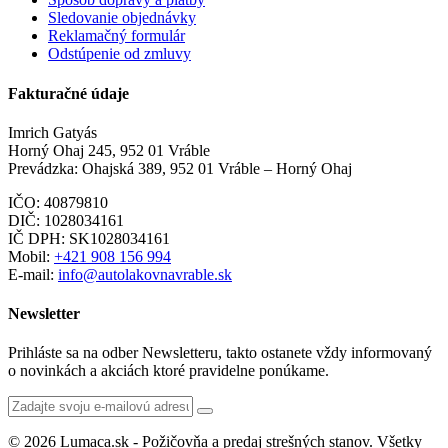
Sledovanie objednávky
Reklamačný formulár
Odstúpenie od zmluvy
Fakturačné údaje
Imrich Gatyás
Horný Ohaj 245, 952 01 Vráble
Prevádzka: Ohajská 389, 952 01 Vráble – Horný Ohaj
IČO: 40879810
DIČ: 1028034161
IČ DPH: SK1028034161
Mobil:
+421 908 156 994
E-mail:
info@autolakovnavrable.sk
Newsletter
Prihláste sa na odber Newsletteru, takto ostanete vždy informovaný
o novinkách a akciách ktoré pravidelne ponúkame.
© 2026 Lumaca.sk - Požičovňa a predaj strešných stanov. Všetky