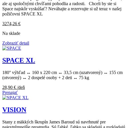
ale aj spoločnými chvíľami pohodlia a radosti. Chceli by ste si
Space najskôr vyskúšať? Neváhajte a rezervujte si už teraz v našej
požičovni SPACE XL
3274,26
€
Na sklade
Zobraziť detail
SPACE XL
180° výhľad ↔ 160 x 220 cm ↔ 33,5 cm (uzatvorený) ↔ 155 cm
(otvorený) ↔ 2 dospelé osoby + 2 deti ↔ 75 kg
28,90
€
/deň
Prenajať
VISION
Stany z mäkkých škrupín James Baroud sú navrhnuté pre
najextrémnejšie prostredia. Sú ľahké, ľahko sa skladajú a rozkladajú