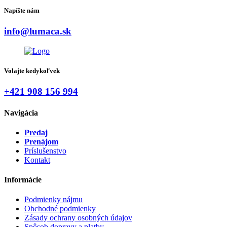
Napíšte nám
info@lumaca.sk
Volajte kedykoľvek
+421 908 156 994
Navigácia
Predaj
Prenájom
Príslušenstvo
Kontakt
Informácie
Podmienky nájmu
Obchodné podmienky
Zásady ochrany osobných údajov
Spôsob dopravy a platby