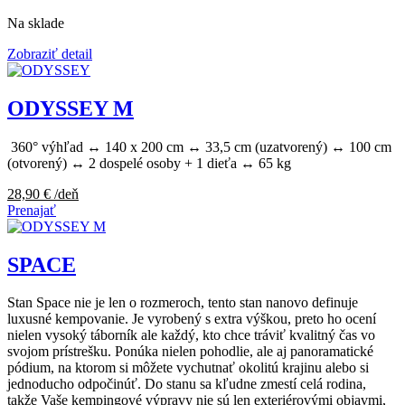
Na sklade
Zobraziť detail
ODYSSEY M
360° výhľad ↔ 140 x 200 cm ↔ 33,5 cm (uzatvorený) ↔ 100 cm
(otvorený) ↔ 2 dospelé osoby + 1 dieťa ↔ 65 kg
28,90
€
/deň
Prenajať
SPACE
Stan Space nie je len o rozmeroch, tento stan nanovo definuje
luxusné kempovanie. Je vyrobený s extra výškou, preto ho ocení
nielen vysoký táborník ale každý, kto chce tráviť kvalitný čas vo
svojom prístrešku. Ponúka nielen pohodlie, ale aj panoramatické
pódium, na ktorom si môžete vychutnať okolitú krajinu alebo si
jednoducho odpočinúť. Do stanu sa kľudne zmestí celá rodina,
takže Vaše kempingové výpravy nie sú len exteriérovými objavmi,