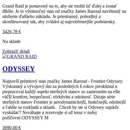
Grand Raid je postavený na to, aby ste mohli ísť ďalej a zostať
dlhšie. Je to výnimočný stan od značky James Baroud navrhnutý na
uloženie ďalšieho nákladu. Je priestranný, pohodlný a
skonštruovaný tak, aby zvládol aj najextrémnejšie podmienky.
3426,78
€
Na sklade
Zobraziť detail
ODYSSEY
Najnovší prémiový stan značky James Baroud - Frontier Odyssey.
Výskumný a vývojový tím za posledných 6 rokov preskúmal a
prepracoval každý aspekt strešných stanov so zameraním na ešte
väčší komfort, bezpečnosť, efektivitu a odolnosť. Dizajn série
strešných stanov Frontier je aerodynamickejší, funkčnejší, odolnejší
a ľahšie sa rozkladá a skladá. Chceli by ste si Odyssey najskôr
vyskúšať? Neváhajte a rezervujte si už teraz v našej
požičovni ODYSSEY M
3690,00
€