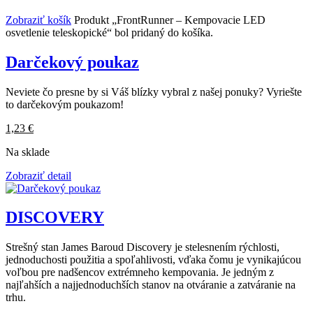
Zobraziť košík
Produkt „FrontRunner – Kempovacie LED
osvetlenie teleskopické“ bol pridaný do košíka.
Darčekový poukaz
Neviete čo presne by si Váš blízky vybral z našej ponuky? Vyriešte
to darčekovým poukazom!
1,23
€
Na sklade
Zobraziť detail
DISCOVERY
Strešný stan James Baroud Discovery je stelesnením rýchlosti,
jednoduchosti použitia a spoľahlivosti, vďaka čomu je vynikajúcou
voľbou pre nadšencov extrémneho kempovania. Je jedným z
najľahších a najjednoduchších stanov na otváranie a zatváranie na
trhu.