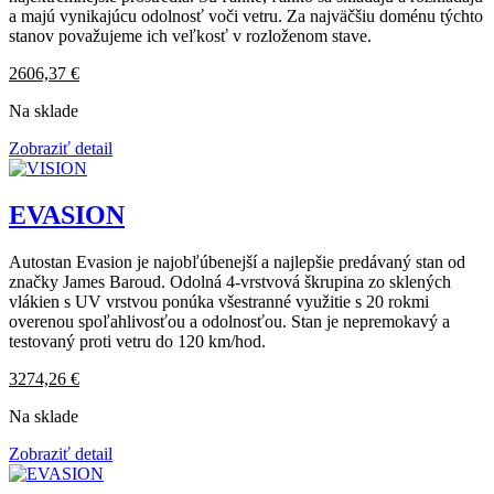
a majú vynikajúcu odolnosť voči vetru. Za najväčšiu doménu týchto
stanov považujeme ich veľkosť v rozloženom stave.
2606,37
€
Na sklade
Zobraziť detail
EVASION
Autostan Evasion je najobľúbenejší a najlepšie predávaný stan od
značky James Baroud. Odolná 4-vrstvová škrupina zo sklených
vlákien s UV vrstvou ponúka všestranné využitie s 20 rokmi
overenou spoľahlivosťou a odolnosťou. Stan je nepremokavý a
testovaný proti vetru do 120 km/hod.
3274,26
€
Na sklade
Zobraziť detail