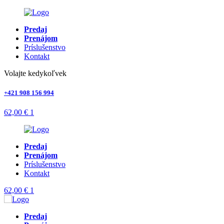
Predaj
Prenájom
Príslušenstvo
Kontakt
Volajte kedykoľvek
+421 908 156 994
62,00
€
1
Predaj
Prenájom
Príslušenstvo
Kontakt
62,00
€
1
Predaj