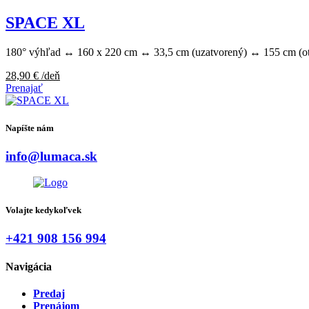
SPACE XL
180° výhľad ↔ 160 x 220 cm ↔ 33,5 cm (uzatvorený) ↔ 155 cm (ot
28,90
€
/deň
Prenajať
Napíšte nám
info@lumaca.sk
Volajte kedykoľvek
+421 908 156 994
Navigácia
Predaj
Prenájom