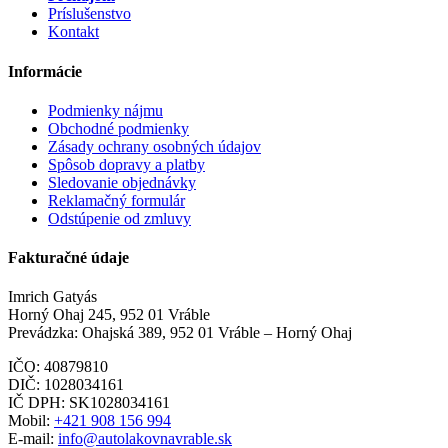
Príslušenstvo
Kontakt
Informácie
Podmienky nájmu
Obchodné podmienky
Zásady ochrany osobných údajov
Spôsob dopravy a platby
Sledovanie objednávky
Reklamačný formulár
Odstúpenie od zmluvy
Fakturačné údaje
Imrich Gatyás
Horný Ohaj 245, 952 01 Vráble
Prevádzka: Ohajská 389, 952 01 Vráble – Horný Ohaj
IČO: 40879810
DIČ: 1028034161
IČ DPH: SK1028034161
Mobil:
+421 908 156 994
E-mail:
info@autolakovnavrable.sk